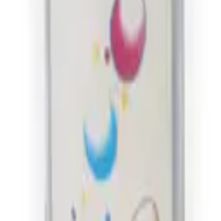
 grosores para acuarela, témpera y manualidades. Se consigue en present