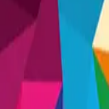
naranjado
Azul Claro