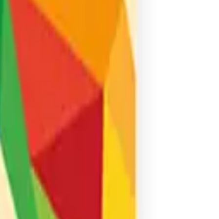
Corinto
Fucsia