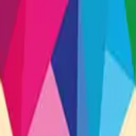
Café Oscuro
Celeste